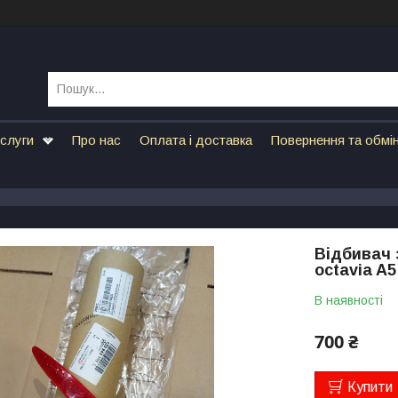
ослуги
Про нас
Оплата і доставка
Повернення та обмі
Відбивач 
octavia A5
В наявності
700 ₴
Купити