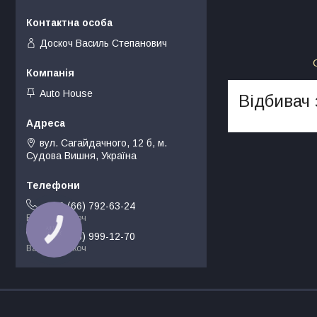
Доскоч Василь Степанович
Auto House
Відбивач 
вул. Сагайдачного, 12 б, м.
Судова Вишня, Україна
+380 (66) 792-63-24
Василь Доскоч
КНОПКА
ЗВ'ЯЗКУ
+380 (68) 999-12-70
Василь Доскоч