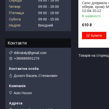
Середа
09:00
18:00
Скло дзеркала 
обігрів, хром)
Четвер
09:00
18:00
12.04-10.12
Пʼятниця
09:00
18:00
В наявності
Субота
09:00
15:00
610 ₴
Неділя
Вихідний
Купити
Контакти
ddinataly@gmail.com
+380689991270
Доскоч Василь Степанович
Auto House