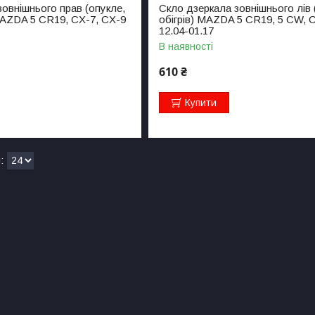
зовнішнього прав (опукле,
Скло дзеркала зовнішнього лів 
 MAZDA 5 CR19, CX-7, CX-9
обігрів) MAZDA 5 CR19, 5 CW, 
12.04-01.17
В наявності
610 ₴
Купити