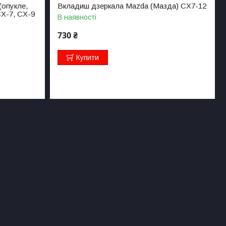
(опукле,
Вкладиш дзеркала Mazda (Мазда) CX7-12
CX-7, CX-9
В наявності
730 ₴
Купити