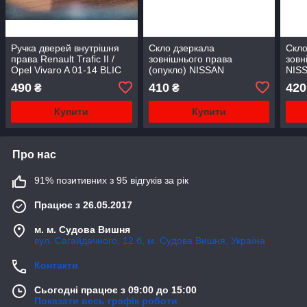
Ручка дверей внутрішня
Скло дзеркала
Скло
права Renault Trafic II /
зовнішнього права
зовн
Opel Vivaro A 01-14 BLIC
(опукло) NISSAN
NIS
(Польща)
PRIMASTAR; OPEL
OPE
490
410
420
₴
₴
VIVARO; RENAULT
TRAF
TRAFIC II 03.01-01.07
Купити
Купити
Про нас
91% позитивних з 95 відгуків за рік
Працює з 26.05.2017
м. м. Судова Вишня
вул. Сагайдачного, 12 б, м. Судова Вишня, Україна
Контакти
Сьогодні працює з 09:00 до 15:00
Показати весь графік роботи