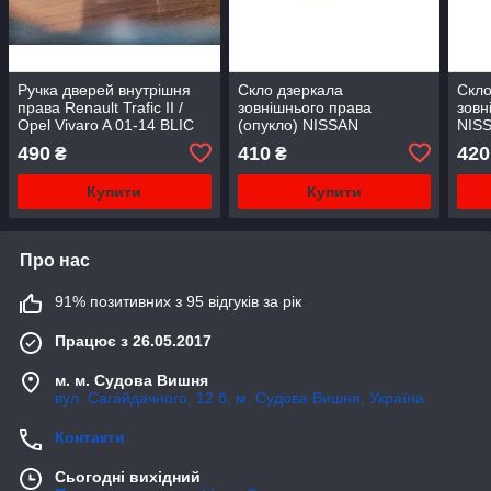
Ручка дверей внутрішня
Скло дзеркала
Скло
права Renault Trafic II /
зовнішнього права
зовн
Opel Vivaro A 01-14 BLIC
(опукло) NISSAN
NIS
(Польща)
PRIMASTAR; OPEL
OPE
490
410
420
₴
₴
VIVARO; RENAULT
TRAF
TRAFIC II 03.01-01.07
Купити
Купити
Про нас
91% позитивних з 95 відгуків за рік
Працює з 26.05.2017
м. м. Судова Вишня
вул. Сагайдачного, 12 б, м. Судова Вишня, Україна
Контакти
Сьогодні вихідний