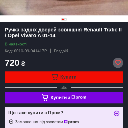
Ручка задніх дверей зовнішня Renault Trafic II
/ Opel Vivaro A 01-14
В наявності
Код: 6010-09-041417P
Роздріб
720
₴
Купити
або
Купити з
Що таке купити з Пром?
Замовлення під захистом