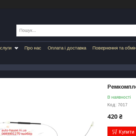
ослуги
Про нас
Оплата і доставка
Повернення та обмі
Ремкомпле
В наявності
Код:
7017
420 ₴
Купити