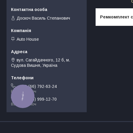
Ремкомплект ск
Доскоч Василь Степанович
Auto House
вул. Сагайдачного, 12 б, м.
Судова Вишня, Україна
+380 (66) 792-63-24
Василь Доскоч
КНОПКА
ЗВ'ЯЗКУ
+380 (68) 999-12-70
Василь Доскоч