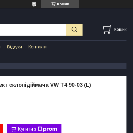
Кошик
Кошик
н
Відгуки
Контакти
кт склопідіймача VW T4 90-03 (L)
Купити з