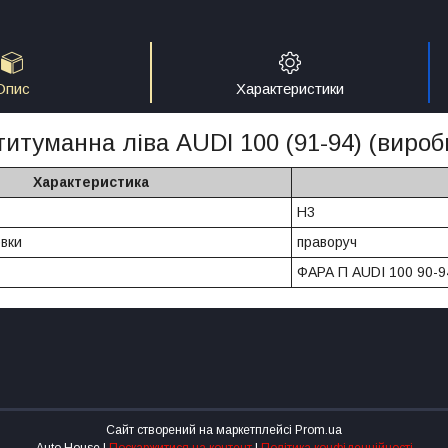
Опис
Характеристики
титуманна ліва AUDI 100 (91-94) (виро
Характеристика
H3
вки
праворуч
ФАРА П AUDI 100 90-9
Сайт створений на маркетплейсі
Prom.ua