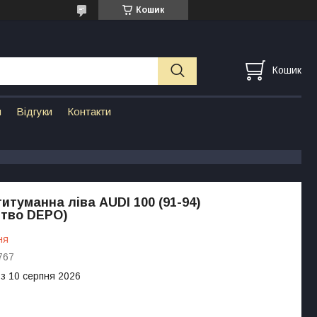
Кошик
Кошик
н
Відгуки
Контакти
итуманна ліва AUDI 100 (91-94)
цтво DEPO)
ня
767
 з 10 серпня 2026