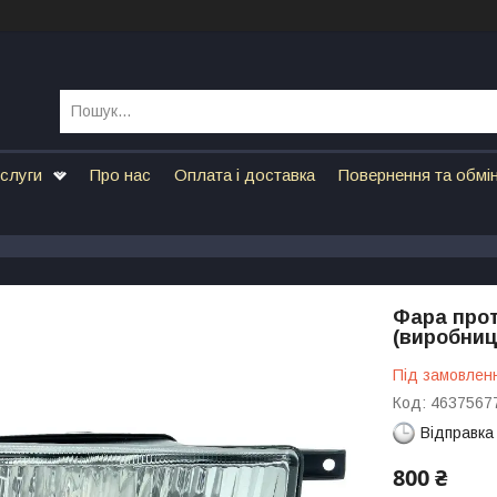
ослуги
Про нас
Оплата і доставка
Повернення та обмі
Фара прот
(виробни
Під замовлен
Код:
4637567
Відправка
800 ₴