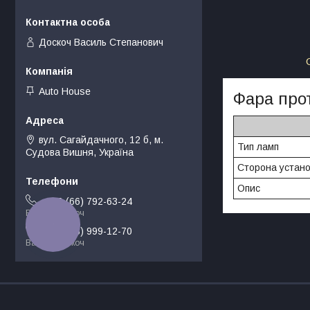
Доскоч Василь Степанович
Auto House
Фара про
вул. Сагайдачного, 12 б, м.
Тип ламп
Судова Вишня, Україна
Сторона устано
Опис
+380 (66) 792-63-24
Василь Доскоч
КНОПКА
ЗВ'ЯЗКУ
+380 (68) 999-12-70
Василь Доскоч