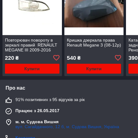
Повторювач повороту в
Кришка дзеркала права
Ката
зеркалі правий RENAULT
Renault Megane 3 (08-12р)
задн
MEGANE III 2009-2016
Рено
МЕГАН
Rena
220
540
390
₴
₴
Купити
Купити
Про нас
91% позитивних з 95 відгуків за рік
Працює з 26.05.2017
м. м. Судова Вишня
вул. Сагайдачного, 12 б, м. Судова Вишня, Україна
Контакти