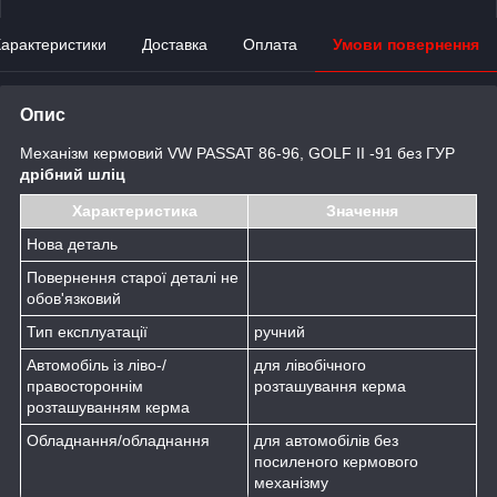
арактеристики
Доставка
Оплата
Умови повернення
Опис
Механізм кермовий VW PASSAT 86-96, GOLF II -91 без ГУР
дрібний шліц
Характеристика
Значення
Нова деталь
Повернення старої деталі не
обов'язковий
Тип експлуатації
ручний
Автомобіль із ліво-/
для лівобічного
правостороннім
розташування керма
розташуванням керма
Обладнання/обладнання
для автомобілів без
посиленого кермового
механізму