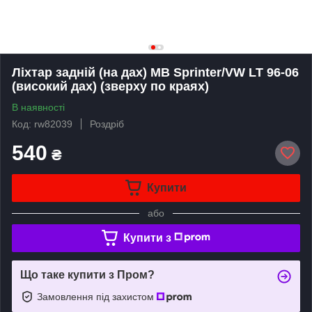
Ліхтар задній (на дах) MB Sprinter/VW LT 96-06
(високий дах) (зверху по краях)
В наявності
Код: rw82039
Роздріб
540
₴
Купити
або
Купити з
Що таке купити з Пром?
Замовлення під захистом