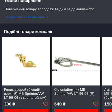
Умови повернення
Повернення товару впродовж 14 днів за домовленістю
Всі умови повернення
Подібні товари компанії
Ролик дверей (бічний/
Склопідйомник MB
Ліхт
верхній) MB Sprinter/VW
Sprinter/VW LT 96-06 (R)
MB S
LT 96-06 (з кронштейном)
(бі
330
640
150
₴
₴