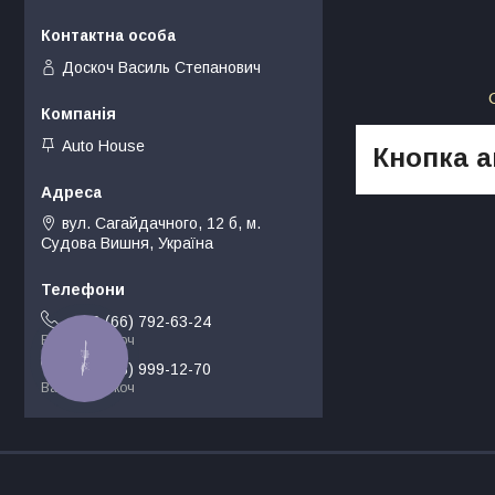
Доскоч Василь Степанович
Auto House
Кнопка ав
вул. Сагайдачного, 12 б, м.
Судова Вишня, Україна
+380 (66) 792-63-24
Василь Доскоч
КНОПКА
ЗВ'ЯЗКУ
+380 (68) 999-12-70
Василь Доскоч