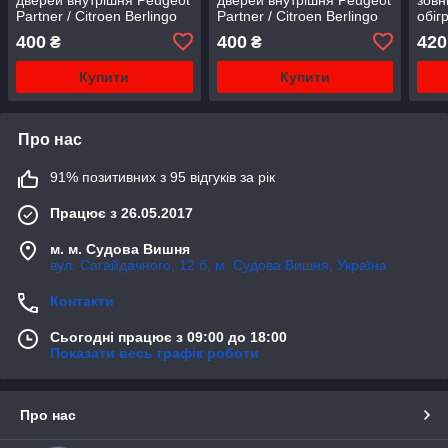
Partner / Citroen Berlingo
Partner / Citroen Berlingo
обіг
1996-2011 5050035
1996-2011 5050034
BER
400
400
420
₴
₴
AUTOTECHTEILE
AUTOTECHTEILE
PART
(Німеччина)
(Німеччина)
Купити
Купити
Про нас
91% позитивних з 95 відгуків за рік
Працює з 26.05.2017
м. м. Судова Вишня
вул. Сагайдачного, 12 б, м. Судова Вишня, Україна
Контакти
Сьогодні працює з 09:00 до 18:00
Показати весь графік роботи
Про нас