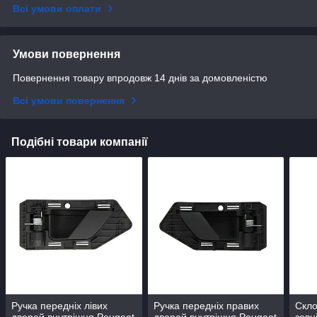
Всі умови оплати
Умови повернення
Повернення товару впродовж 14 днів за домовленістю
Всі умови повернення
Подібні товари компанії
Ручка передніх лівих
Ручка передніх правих
Скло
дверей внутрішня Peugeot
дверей внутрішня Peugeot
зовн