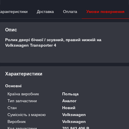
арактеристики
Доставка
Оплата
Умови повернення
Опис
Ролик двері бічної / зсувний, правий нижній на
Volkswagen Transporter 4
Характеристики
Основні
Країна виробник
Польща
Тип запчастини
Аналог
Стан
Новий
Сумісність з маркою
Volkswagen
Виробник
Volkswagen
Код запчастини
701 843 406 B