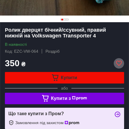
Ролик дверцят бічний/ссувний, правий
нижній на Volkswagen Transporter 4
В наявності
Код: EZC-VW-064
Роздріб
350
₴
Купити
або
Купити з
Що таке купити з Пром?
Замовлення під захистом