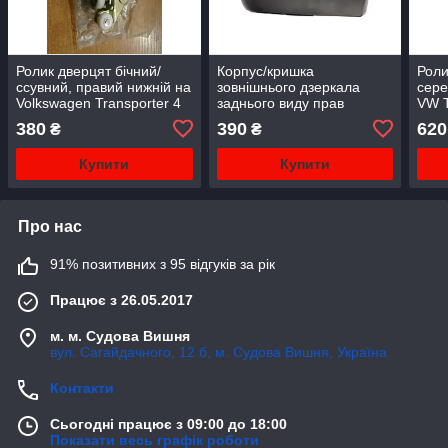
Ролик дверцят бічний/
Корпус/кришка
Роли
ссувний, правий нижній на
зовнішнього дзеркала
сере
Volkswagen Transporter 4
заднього виду прав
VW T
701843406B
(чорний) VW
380
390
620
₴
₴
TRANSPORTER T5,Caddy
Купити
Купити
Про нас
91% позитивних з 95 відгуків за рік
Працює з 26.05.2017
м. м. Судова Вишня
вул. Сагайдачного, 12 б, м. Судова Вишня, Україна
Контакти
Сьогодні працює з 09:00 до 18:00
Показати весь графік роботи