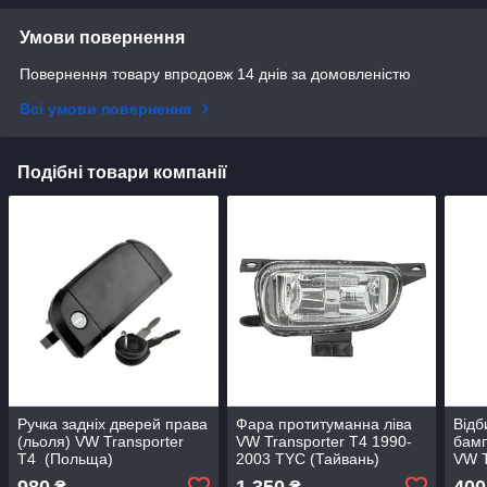
Умови повернення
Повернення товару впродовж 14 днів за домовленістю
Всі умови повернення
Подібні товари компанії
Ручка задніх дверей права
Фара протитуманна ліва
Відб
(льоля) VW Transporter
VW Transporter T4 1990-
бамп
T4 (Польща)
2003 TYC (Тайвань)
VW T
2003
980
1 350
400