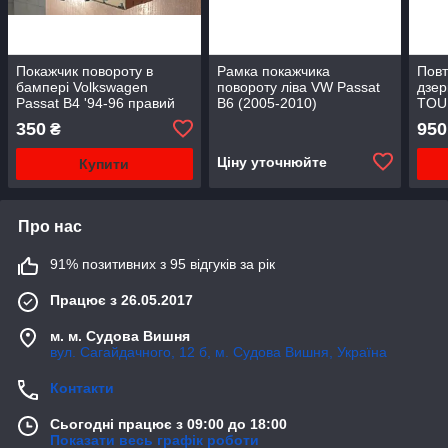
Покажчик повороту в
Рамка покажчика
Повт
бампері Volkswagen
повороту ліва VW Passat
дзер
Passat B4 '94-96 правий
B6 (2005-2010)
TOUR
(пр-во tyc)
3C0807717
5403
350
950
₴
Ціну уточнюйте
Купити
Про нас
91% позитивних з 95 відгуків за рік
Працює з 26.05.2017
м. м. Судова Вишня
вул. Сагайдачного, 12 б, м. Судова Вишня, Україна
Контакти
Сьогодні працює з 09:00 до 18:00
Показати весь графік роботи