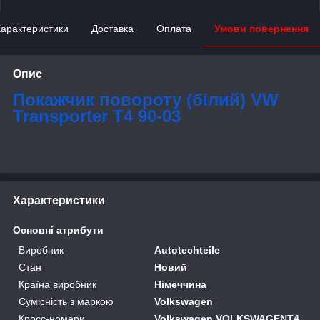
арактеристики
Доставка
Оплата
Умови повернення
Опис
Покажчик повороту (білий) VW
Transporter T4 90-03
Характеристики
Основні атрибути
Виробник
Autotechteile
Стан
Новий
Країна виробник
Німеччина
Сумісність з маркою
Volkswagen
Кросс-номери
Volkswagen VOLKSWAGENT4