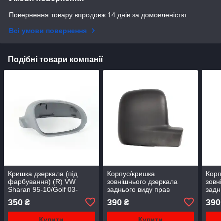
Повернення товару впродовж 14 днів за домовленістю
Всі умови повернення
Подібні товари компанії
Кришка дзеркала (під
Корпус/кришка
Корп
фарбування) (R) VW
зовнішнього дзеркала
зовн
Sharan 95-10/Golf 03-
заднього виду прав
задн
14/Passat 00-05
(чорний) VW
VW 
350
390
390
₴
₴
TRANSPORTER T5,Caddy
Cad
Купити
Купити