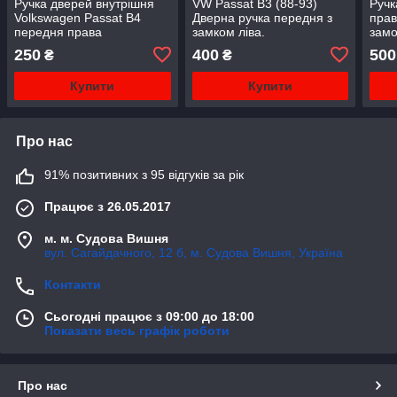
Ручка дверей внутрішня
VW Passat B3 (88-93)
Ручк
Volkswagen Passat B4
Дверна ручка передня з
прав
передня права
замком ліва.
замо
250
400
500
₴
₴
Купити
Купити
Про нас
91% позитивних з 95 відгуків за рік
Працює з 26.05.2017
м. м. Судова Вишня
вул. Сагайдачного, 12 б, м. Судова Вишня, Україна
Контакти
Сьогодні працює з 09:00 до 18:00
Показати весь графік роботи
Про нас