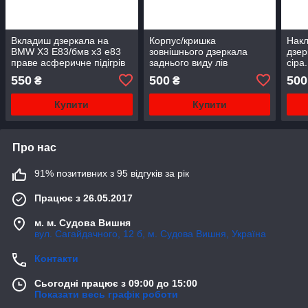
Вкладиш дзеркала на
Корпус/кришка
Накл
BMW X3 E83/бмв х3 е83
зовнішнього дзеркала
дзер
праве асферичне підігрів
заднього виду лів
сіра
(загрунтован) BMW 3 E46
Пол
550
500
500
₴
₴
12.97-12.07
зовн
задн
Купити
Купити
(заг
Про нас
91% позитивних з 95 відгуків за рік
Працює з 26.05.2017
м. м. Судова Вишня
вул. Сагайдачного, 12 б, м. Судова Вишня, Україна
Контакти
Сьогодні працює з 09:00 до 15:00
Показати весь графік роботи