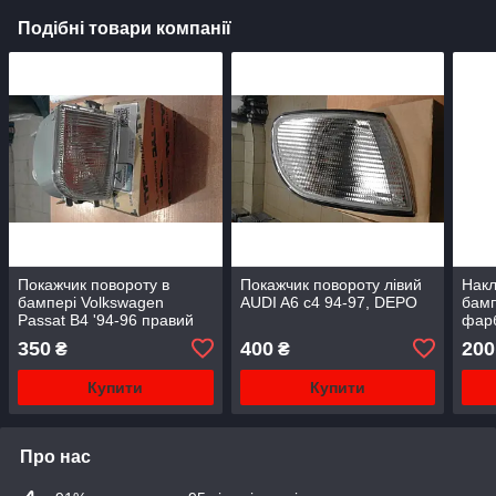
Подібні товари компанії
Покажчик повороту в
Покажчик повороту лівий
Накл
бампері Volkswagen
AUDI A6 c4 94-97, DEPO
бамп
Passat B4 '94-96 правий
фар
(пр-во tyc)
JETT
350
400
200
₴
₴
Унів
Купити
Купити
Про нас