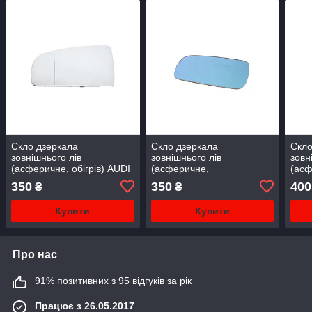
Скло дзеркала
Скло дзеркала
Скло
зовнішнього лів
зовнішнього лів
зовн
(асферичне, обігрів) AUDI
(асферичне,
(асф
A3 8L, A4 B6 10.00-12.04
блакитне) Audi A3, A4 b5,
ZAFI
350
350
400
₴
₴
A6 c4
Купити
Купити
Про нас
91% позитивних з 95 відгуків за рік
Працює з 26.05.2017