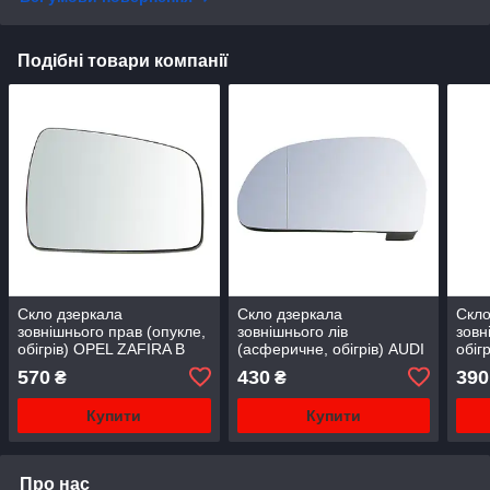
Подібні товари компанії
Скло дзеркала
Скло дзеркала
Скло
зовнішнього прав (опукле,
зовнішнього лів
зовн
обігрів) OPEL ZAFIRA B
(асферичне, обігрів) AUDI
обіг
02.08-12.11
A3 , A4; SKODA OCTAVIA
KLAS
570
430
390
₴
₴
II, SUPERB II 10.02-07.18
07.0
Купити
Купити
Про нас