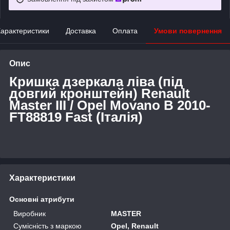
арактеристики
Доставка
Оплата
Умови повернення
Опис
Кришка дзеркала ліва (під
довгий кронштейн) Renault
Master III / Opel Movano B 2010-
FT88819 Fast (Італія)
Характеристики
Основні атрибути
Виробник
MASTER
Сумісність з маркою
Opel, Renault