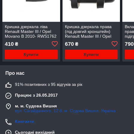
Кришка дзеркала ліва
Кришка дзеркала права
Вкла
Renault Master III / Opel
(під довгий кронштейн)
прав
Movano B 2010- RWS1762
Renault Master III / Opel
піді
ROTWEISS(Туреччина)
Movano B 2010-FT88820
III 
410
670
790
₴
₴
Fast (Італія)
643
Купити
Купити
Про нас
91% позитивних з 95 відгуків за рік
Працює з 26.05.2017
м. м. Судова Вишня
вул. Сагайдачного, 12 б, м. Судова Вишня, Україна
Контакти
Сьогодні вихідний