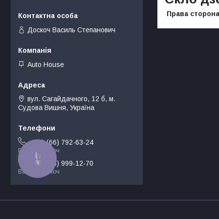
Права сторона
Доскоч Василь Степанович
Auto House
вул. Сагайдачного, 12 б, м.
Судова Вишня, Україна
+380 (66) 792-63-24
Василь Доскоч
КНОПКА
ЗВ'ЯЗКУ
+380 (68) 999-12-70
Василь Доскоч