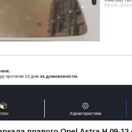
Василь Доско
ру протягом 14 днів
за домовленістю
Опис
Характеристики
ркала правого Opel Astra H 09-12