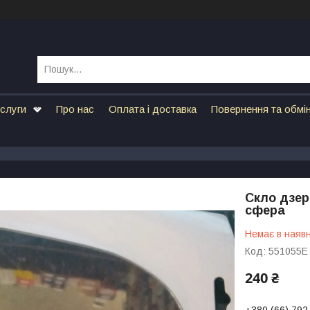
ослуги
Про нас
Оплата і доставка
Повернення та обмі
Скло дзер
сфера
Немає в наявн
Код:
551055E
240 ₴
+380 (66) 792