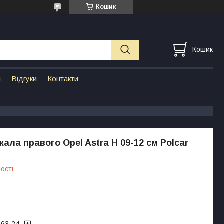
Кошик
Кошик
н
Відгуки
Контакти
кала правого Opel Astra H 09-12 см Polcar
ості
-63-24