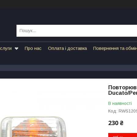
ослуги
Про нас
Оплата і доставка
Повернення та обмі
Повторюва
Ducato/Peu
В наявності
Код:
RWS120
230 ₴