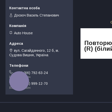
Доскоч Василь Степанович
Auto House
Повторюв
(R) (біли
вул. Сагайдачного, 12 б, м.
Судова Вишня, Україна
+380 (66) 792-63-24
Василь Доскоч
КНОПКА
ЗВ'ЯЗКУ
+380 (68) 999-12-70
Василь Доскоч