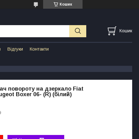
Кошик
Кошик
н
Відгуки
Контакти
ч повороту на дзеркало Fiat
geot Boxer 06- (R) (білий)
9