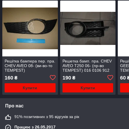
Решітка бампера пер. пра.
Решетка бамп. пра. CHEV
Реші
CHEV AVEO 08- (ви-во-то
AVEO T250 06- (пр-во
GEEL
TEMPEST)
TEMPEST) 016 0106 912
TEM
160
190
60
₴
₴
Купити
Купити
Про нас
91% позитивних з 95 відгуків за рік
Працює з 26.05.2017