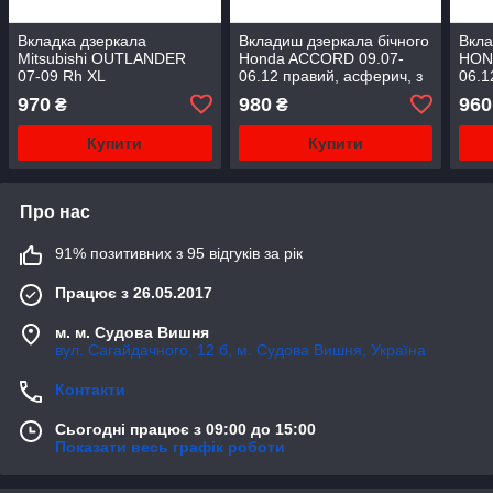
Вкладка дзеркала
Вкладиш дзеркала бічного
Вкла
Mitsubishi OUTLANDER
Honda ACCORD 09.07-
HON
07-09 Rh XL
06.12 правий, асферич, з
06.1
підігрів, (Хонда Акорд)
підіг
970
980
960
₴
₴
Купити
Купити
Про нас
91% позитивних з 95 відгуків за рік
Працює з 26.05.2017
м. м. Судова Вишня
вул. Сагайдачного, 12 б, м. Судова Вишня, Україна
Контакти
Сьогодні працює з 09:00 до 15:00
Показати весь графік роботи