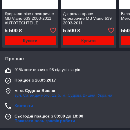
Дзеркало ліве електричне
Дзеркало праве
Вкла
MB Viano 639 2003-2011
електричне MB Viano 639
Merc
AUTOTECHTEILE
2003-2011
(Німеччина)
AUTOTECHTEILE
5 500
5 500
550
₴
₴
(Німеччина)
Купити
Купити
Про нас
91% позитивних з 95 відгуків за рік
Працює з 26.05.2017
м. м. Судова Вишня
вул. Сагайдачного, 12 б, м. Судова Вишня, Україна
Контакти
Сьогодні працює з 09:00 до 18:00
Показати весь графік роботи