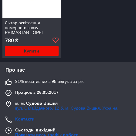
Ліхтар освітлення
номерного знаку
PRIMASTAR ; OPEL
VIVARO; RENAULT
780
₴
TRAFIC II, TRAFIC III
03.01-
Купити
Про нас
91% позитивних з 95 відгуків за рік
Працює з 26.05.2017
м. м. Судова Вишня
вул. Сагайдачного, 12 б, м. Судова Вишня, Україна
Контакти
Сьогодні вихідний
Показати весь графік роботи