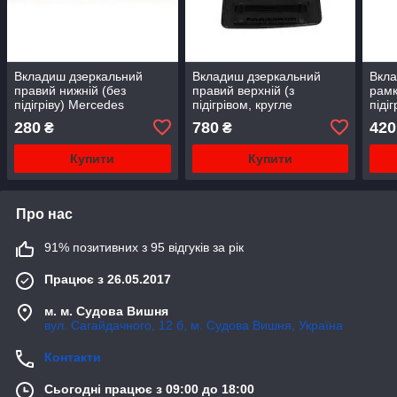
Вкладиш дзеркальний
Вкладиш дзеркальний
Вкла
правий нижній (без
правий верхній (з
рамк
підігріву) Mercedes
підігрівом, кругле
піді
Sprinter 906 2006-
кріплення) VW Crafter
1996
280
780
420
₴
₴
2006-1008119
AUTOTECHTEILE
Купити
Купити
Про нас
91% позитивних з 95 відгуків за рік
Працює з 26.05.2017
м. м. Судова Вишня
вул. Сагайдачного, 12 б, м. Судова Вишня, Україна
Контакти
Сьогодні працює з 09:00 до 18:00