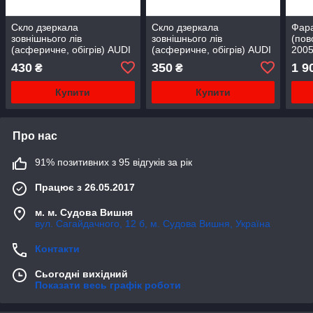
Скло дзеркала
Скло дзеркала
Фара
зовнішнього лів
зовнішнього лів
(пов
(асферичне, обігрів) AUDI
(асферичне, обігрів) AUDI
2005
A3 , A4; SKODA OCTAVIA
A3 8L, A4 B6 10.00-12.04
430
350
1 9
₴
₴
II, SUPERB II 10.02-07.18
Купити
Купити
Про нас
91% позитивних з 95 відгуків за рік
Працює з 26.05.2017
м. м. Судова Вишня
вул. Сагайдачного, 12 б, м. Судова Вишня, Україна
Контакти
Сьогодні вихідний
Показати весь графік роботи