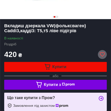
Вкладиш дзеркала VW(фольксваген)
Caddi3,кадді3: T5,т5 ліве підігрів
В наявності
Роздріб
420
₴
Купити
або
Купити з
Що таке купити з Пром?
Замовлення під захистом