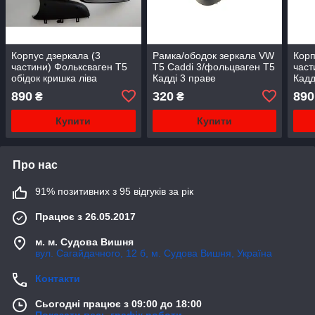
Корпус дзеркала (3
Рамка/ободок зеркала VW
Корп
частини) Фольксваген Т5
T5 Caddi 3/фольцваген Т5
част
обідок кришка ліва
Кадді 3 праве
Кадд
890
320
890
₴
₴
Купити
Купити
Про нас
91% позитивних з 95 відгуків за рік
Працює з 26.05.2017
м. м. Судова Вишня
вул. Сагайдачного, 12 б, м. Судова Вишня, Україна
Контакти
Сьогодні працює з 09:00 до 18:00
Показати весь графік роботи