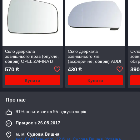
Скло дзеркала
Скло дзеркала
Скло
зовнішнього прав (опукле,
зовнішнього лів
зовн
обігрів) OPEL ZAFIRA B
(асферичне, обігрів) AUDI
обіг
02.08-12.11
A3 , A4; SKODA OCTAVIA
PRI
570
430
390
₴
₴
II, SUPERB II 10.02-07.18
VIV
TRAF
Купити
Купити
Про нас
91% позитивних з 95 відгуків за рік
Працює з 26.05.2017
м. м. Судова Вишня
вул. Сагайдачного, 12 б, м. Судова Вишня, Україна