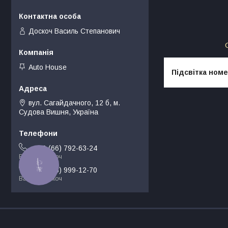
Доскоч Василь Степанович
Auto House
Підсвітка номе
вул. Сагайдачного, 12 б, м.
Судова Вишня, Україна
+380 (66) 792-63-24
Василь Доскоч
КНОПКА
ЗВ'ЯЗКУ
+380 (68) 999-12-70
Василь Доскоч