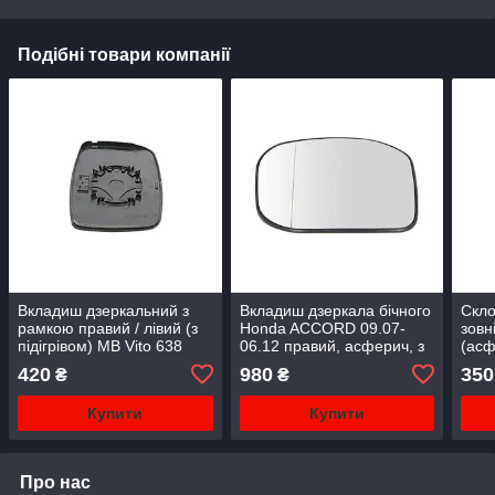
Подібні товари компанії
Вкладиш дзеркальний з
Вкладиш дзеркала бічного
Скло
рамкою правий / лівий (з
Honda ACCORD 09.07-
зовн
підігрівом) MB Vito 638
06.12 правий, асферич, з
(асф
1996-2003
підігрів, (Хонда Акорд)
A3 8
420
980
350
₴
₴
Купити
Купити
Про нас