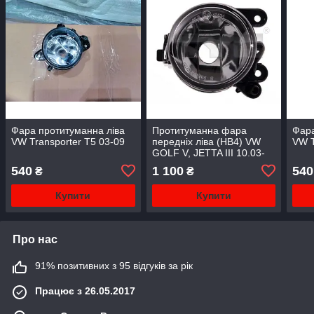
Фара протитуманна ліва
Протитуманна фара
Фара
VW Transporter T5 03-09
передніх ліва (HB4) VW
VW T
GOLF V, JETTA III 10.03-
10.10 10.03-02.09 TYC 19-
540
1 100
540
₴
₴
0706-01-2
Купити
Купити
Про нас
91% позитивних з 95 відгуків за рік
Працює з 26.05.2017