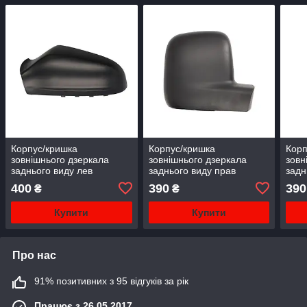
Корпус/кришка
Корпус/кришка
Корп
зовнішнього дзеркала
зовнішнього дзеркала
зовн
заднього виду лев
заднього виду прав
задн
(чорний) OPEL ASTRA H
(чорний) VW
VW 
400
390
390
₴
₴
03.04-02.07
TRANSPORTER T5,Caddy
Cad
Купити
Купити
Про нас
91% позитивних з 95 відгуків за рік
Працює з 26.05.2017